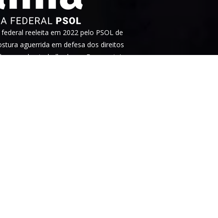
ederal reeleita em 2022 pelo PSOL de
tura aguerrida em defesa dos direitos
heres e dos trabalhadores. Faça parte!
idade
. Este site é protegido pelo
tica de privacidade
e os
termos de serviço