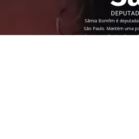
Sâmia Bomfim é deputada f
São Paulo. Mantém uma pos
humanos, direitos das mul
Veja nossa
política de privac
reCAPTCHA e, por isso, a
polí