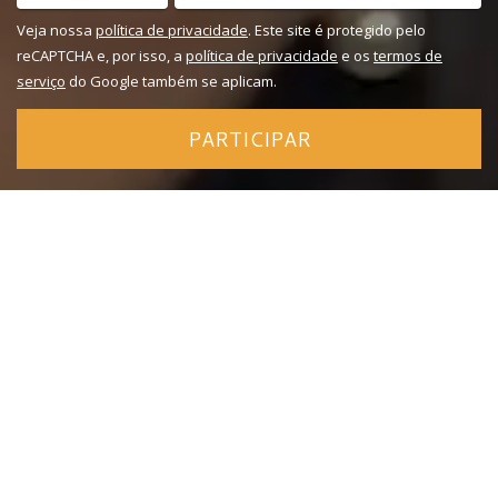
Veja nossa
política de privacidade
. Este site é protegido pelo
reCAPTCHA e, por isso, a
política de privacidade
e os
termos de
serviço
do Google também se aplicam.
PARTICIPAR