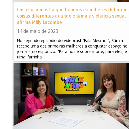
Caso Cuca mostra que homens e mulheres debatem
coisas diferentes quando o tema é violência sexual,
afirma Milly Lacombe
14 de maio de 2023
No segundo episódio do videocast "Fala Mesmo!", Sâmia
recebe uma das primeiras mulheres a conquistar espaço no
jornalismo esportivo: "Para nós é sobre morte, para eles, é
uma 'farrinha'".