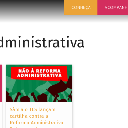
CONHEÇA
ACOMPANH
ministrativa
Sâmia e TLS lançam
cartilha contra a
Reforma Administrativa.