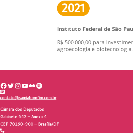
2021
Instituto Federal de São Pa
R$ 500.000,00 para Investime
agroecologia e biotecnologia.
Facebook
Twitter
Instagram
Youtube
Flickr
Spotify
contato@samiabomfim.com.br
Câmara dos Deputados
Gabinete 642 – Anexo 4
CEP 70160-900 – Brasília/DF