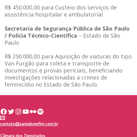
R$ 450.000,00 para Custeio dos serviços de
assistência hospitalar e ambulatorial.
Secretaria de Segurança Pública de São Paulo
/ Polícia Técnico-Científica
– Estado de São
Paulo
R$ 250.000,00 para Aquisição de viaturas do tipo
Van Furgão para coleta e transporte de
documentos e provas periciais, beneficiando
investigações relacionadas a crimes de
feminicídio no Estado de São Paulo.
Facebook
Twitter
Instagram
Youtube
Flickr
Spotify
contato@samiabomfim.com.br
Câmara dos Deputados