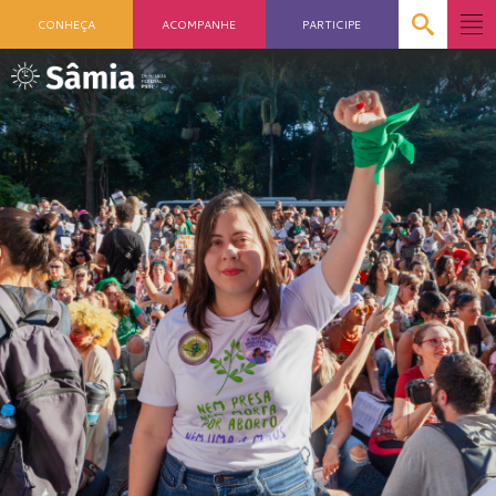
CONHEÇA
ACOMPANHE
PARTICIPE