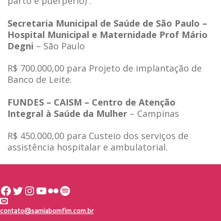
parto e puerpério) .
Secretaria Municipal de Saúde de São Paulo –
Hospital Municipal e Maternidade Prof Mário
Degni
– São Paulo
R$ 700.000,00 para Projeto de implantação de
Banco de Leite.
FUNDES – CAISM – Centro de Atenção
Integral à Saúde da Mulher
– Campinas
R$ 450.000,00 para Custeio dos serviços de
assistência hospitalar e ambulatorial.
Facebook
Twitter
Instagram
Youtube
Flickr
Spotify
contato@samiabomfim.com.br