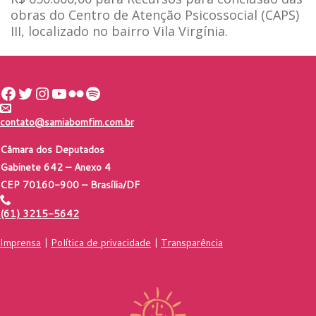
obras do Centro de Atenção Psicossocial (CAPS)
III, localizado no bairro Vila Virgínia.
Facebook
Twitter
Instagram
Youtube
Flickr
Spotify
contato@samiabomfim.com.br
Câmara dos Deputados
Gabinete 642 – Anexo 4
CEP 70160-900 – Brasília/DF
(61) 3215-5642
Imprensa
|
Política de privacidade
|
Transparência