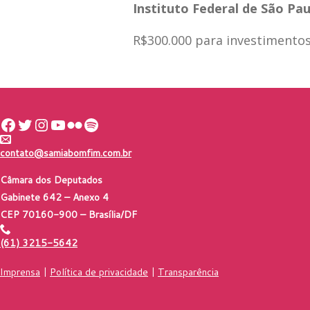
Instituto Federal de São Pa
R$300.000 para investimentos
Facebook
Twitter
Instagram
Youtube
Flickr
Spotify
contato@samiabomfim.com.br
Câmara dos Deputados
Gabinete 642 – Anexo 4
CEP 70160-900 – Brasília/DF
(61) 3215-5642
Imprensa
|
Política de privacidade
|
Transparência