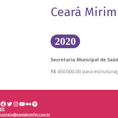
Ceará Miri
2020
Secretaria Municipal de Saú
R$ 450.000,00 para estrutura
Facebook
Twitter
Instagram
Youtube
Flickr
Spotify
contato@samiabomfim.com.br