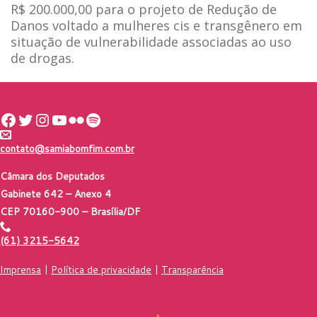
R$ 200.000,00 para o projeto de Redução de
Danos voltado a mulheres cis e transgênero em
situação de vulnerabilidade associadas ao uso
de drogas.
Facebook
Twitter
Instagram
Youtube
Flickr
Spotify
contato@samiabomfim.com.br
Câmara dos Deputados
Gabinete 642 – Anexo 4
CEP 70160-900 – Brasília/DF
(61) 3215-5642
Imprensa
|
Política de privacidade
|
Transparência