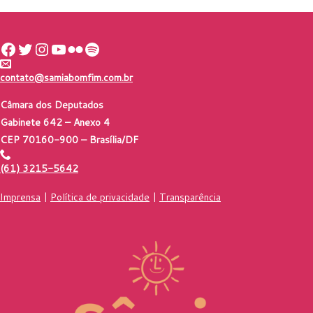
Facebook
Twitter
Instagram
Youtube
Flickr
Spotify
contato@samiabomfim.com.br
Câmara dos Deputados
Gabinete 642 – Anexo 4
CEP 70160-900 – Brasília/DF
(61) 3215-5642
Imprensa
|
Política de privacidade
|
Transparência