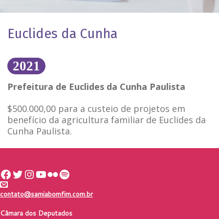
Euclides da Cunha
202
1
Prefeitura de Euclides da Cunha Paulista
$500.000,00 para a custeio de projetos em
benefício da agricultura familiar de Euclides da
Cunha Paulista.
Facebook
Twitter
Instagram
Youtube
Flickr
Spotify
contato@samiabomfim.com.br
Câmara dos Deputados