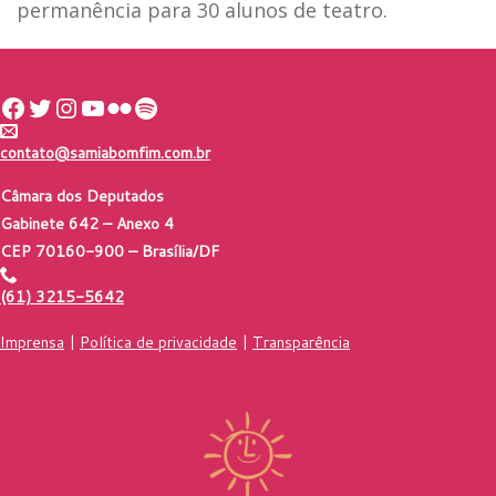
permanência para 30 alunos de teatro.
Facebook
Twitter
Instagram
Youtube
Flickr
Spotify
contato@samiabomfim.com.br
Câmara dos Deputados
Gabinete 642 – Anexo 4
CEP 70160-900 – Brasília/DF
(61) 3215-5642
Imprensa
|
Política de privacidade
|
Transparência