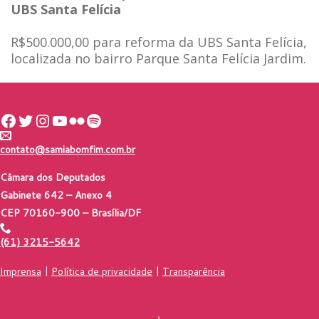
UBS Santa Felícia
R$500.000,00 para reforma da UBS Santa Felícia,
localizada no bairro Parque Santa Felícia Jardim.
Facebook
Twitter
Instagram
Youtube
Flickr
Spotify
contato@samiabomfim.com.br
Câmara dos Deputados
Gabinete 642 – Anexo 4
CEP 70160-900 – Brasília/DF
(61) 3215-5642
Imprensa
|
Política de privacidade
|
Transparência