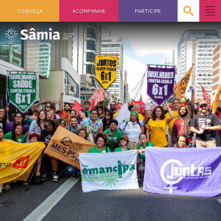
CONHEÇA
ACOMPANHE
PARTICIPE