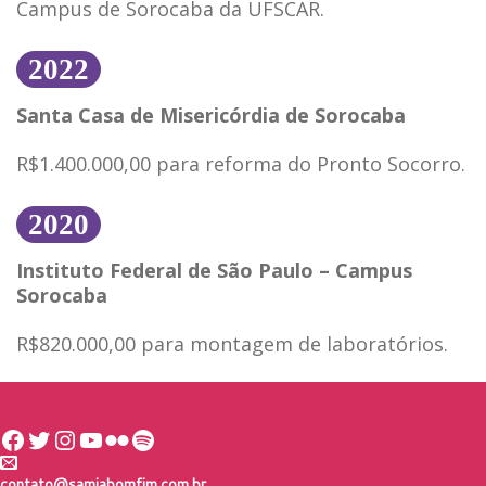
Campus de Sorocaba da UFSCAR.
2022
Santa Casa de Misericórdia de Sorocaba
R$1.400.000,00 para reforma do Pronto Socorro.
2020
Instituto Federal de São Paulo –
Campus
Sorocaba
R$820.000,00 para montagem de laboratórios.
Facebook
Twitter
Instagram
Youtube
Flickr
Spotify
contato@samiabomfim.com.br