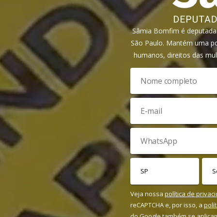
Sâmia Bomfim é deputada f
São Paulo. Mantém uma pos
humanos, direitos das mul
Veja nossa
política de privac
reCAPTCHA e, por isso, a
polí
do Google também se aplica