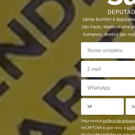
Sâmia Bomfim é deputada f
São Paulo. Mantém uma pos
humanos, direitos das mul
Veja nossa
política de privac
reCAPTCHA e, por isso, a
polí
do Google também se aplica