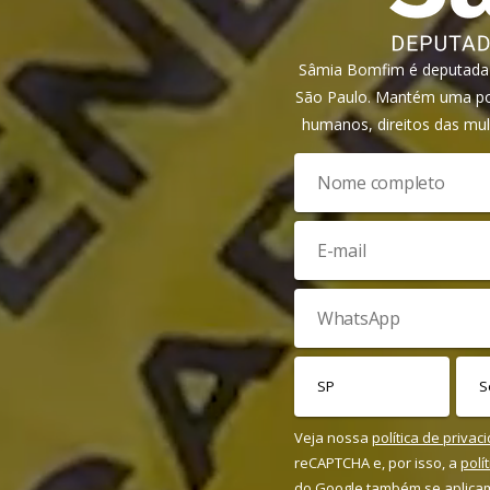
Sâmia Bomfim é deputada f
São Paulo. Mantém uma pos
humanos, direitos das mul
Veja nossa
política de privac
reCAPTCHA e, por isso, a
polí
do Google também se aplica