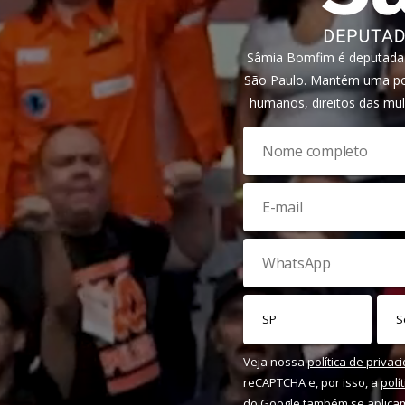
Sâmia Bomfim é deputada f
São Paulo. Mantém uma pos
humanos, direitos das mul
Veja nossa
política de privac
reCAPTCHA e, por isso, a
polí
do Google também se aplica