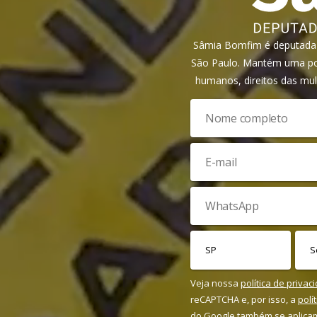
Sâmia Bomfim é deputada f
São Paulo. Mantém uma pos
humanos, direitos das mul
Veja nossa
política de privac
reCAPTCHA e, por isso, a
polí
do Google também se aplica