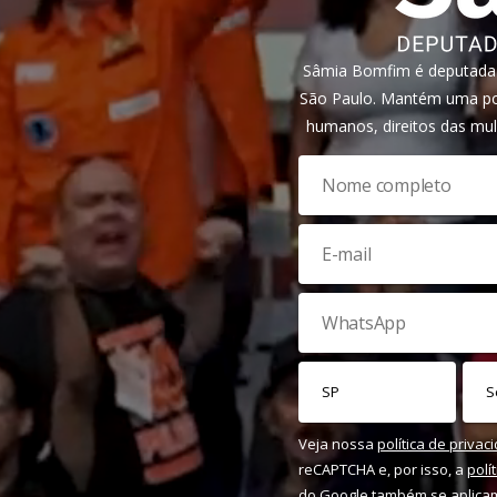
Sâmia Bomfim é deputada f
São Paulo. Mantém uma pos
humanos, direitos das mul
Veja nossa
política de privac
reCAPTCHA e, por isso, a
polí
do Google também se aplica