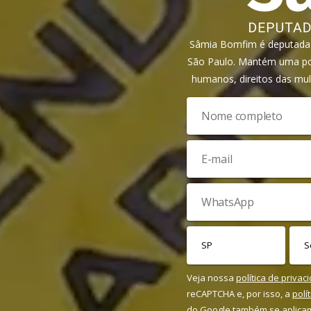
Sâmia Bomfim é deputada f
São Paulo. Mantém uma pos
humanos, direitos das mul
Veja nossa
política de privac
reCAPTCHA e, por isso, a
polí
do Google também se aplica