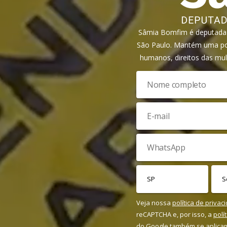
Sâmia Bomfim é deputada f
São Paulo. Mantém uma pos
humanos, direitos das mul
Veja nossa
política de privac
reCAPTCHA e, por isso, a
polí
do Google também se aplica