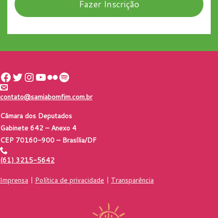
Fazer Inscrição
Facebook
Twitter
Instagram
Youtube
Flickr
Spotify
contato@samiabomfim.com.br
Câmara dos Deputados
Gabinete 642 – Anexo 4
CEP 70160-900 – Brasília/DF
(61) 3215-5642
Imprensa
|
Política de privacidade
|
Transparência