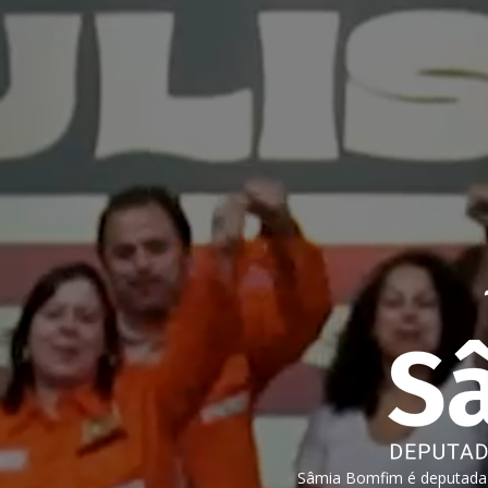
Sâmia Bomfim é deputada f