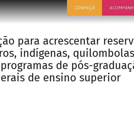
CONHEÇA
ACOMPANH
ação para acrescentar reser
ros, indígenas, quilombola
s programas de pós-graduaç
derais de ensino superior