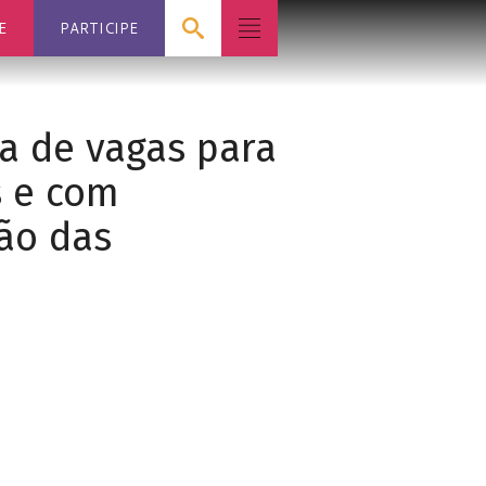
E
PARTICIPE
va de vagas para
s e com
ão das