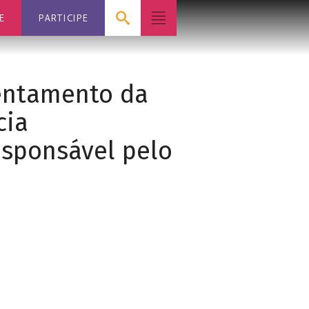
E
PARTICIPE
rentamento da
cia
esponsável pelo