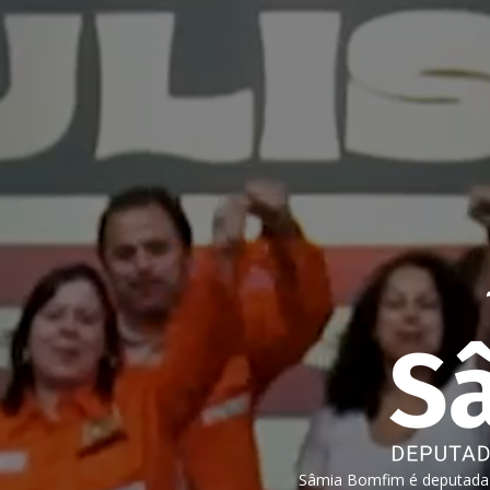
Sâmia Bomfim é deputada f