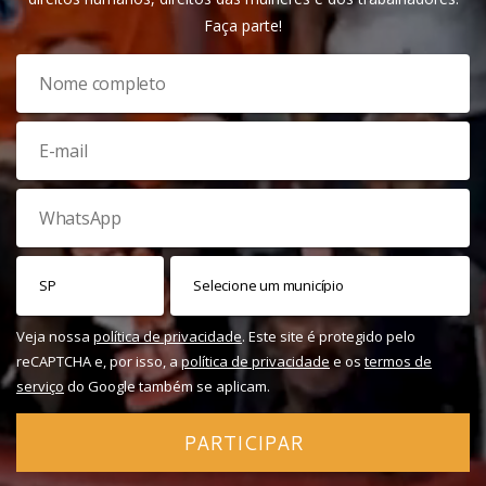
Faça parte!
Veja nossa
política de privacidade
. Este site é protegido pelo
reCAPTCHA e, por isso, a
política de privacidade
e os
termos de
serviço
do Google também se aplicam.
PARTICIPAR