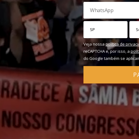
Veja nossa
política de privac
reCAPTCHA e, por isso, a
polí
do Google também se aplica
P