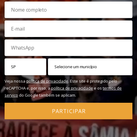
Veja nossa
política de privacidade
. Este site é protegido pelo
reCAPTCHA e, por isso, a
política de privacidade
e os
termos de
serviço
do Google também se aplicam.
PARTICIPAR