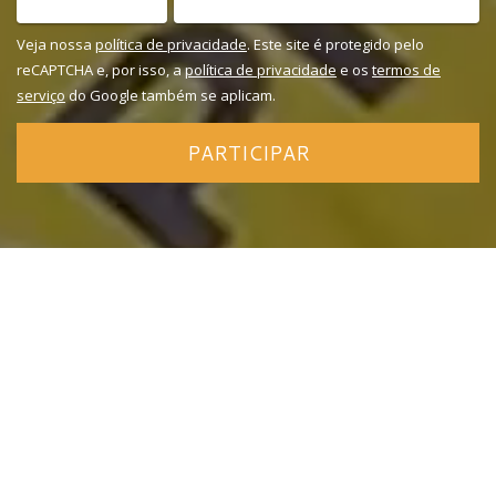
Veja nossa
política de privacidade
. Este site é protegido pelo
reCAPTCHA e, por isso, a
política de privacidade
e os
termos de
serviço
do Google também se aplicam.
PARTICIPAR