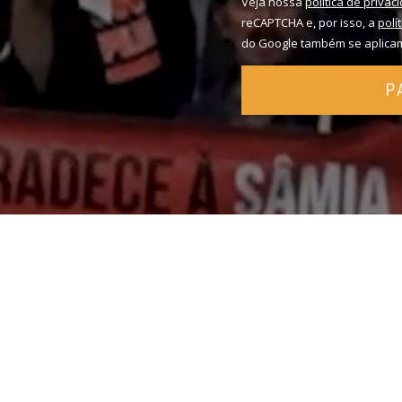
Veja nossa
política de privac
reCAPTCHA e, por isso, a
polí
do Google também se aplica
P