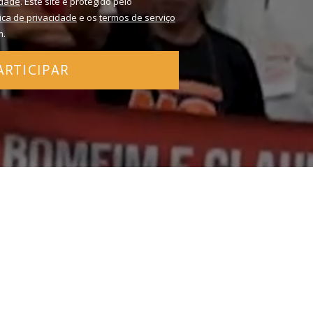
idade
. Este site é protegido pelo
tica de privacidade
e os
termos de serviço
m.
ARTICIPAR