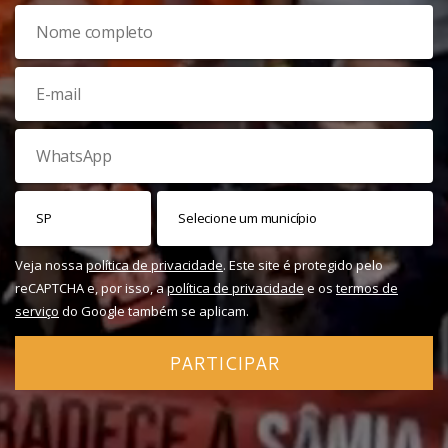
Veja nossa
política de privacidade
. Este site é protegido pelo
reCAPTCHA e, por isso, a
política de privacidade
e os
termos de
serviço
do Google também se aplicam.
PARTICIPAR