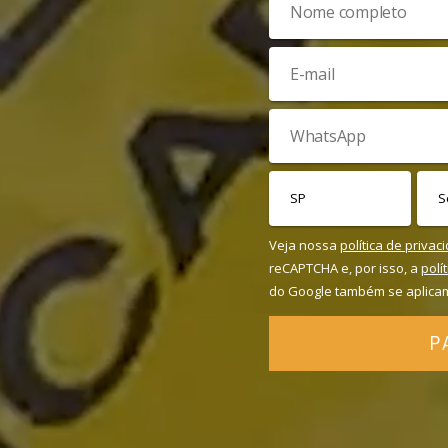
Veja nossa
política de privac
reCAPTCHA e, por isso, a
polí
do Google também se aplica
P