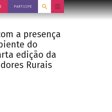
E
PARTICIPE
 com a presença
biente do
arta edição da
dores Rurais