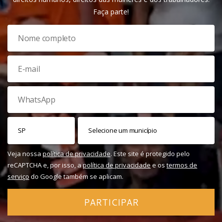
Faça parte!
Veja nossa
política de privacidade
. Este site é protegido pelo
reCAPTCHA e, por isso, a
política de privacidade
e os
termos de
serviço
do Google também se aplicam.
PARTICIPAR