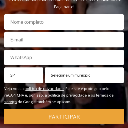
Faça parte!
Veja nossa
política de privacidade
. Este site é protegido pelo
reCAPTCHA e, por isso, a
política de privacidade
e os
termos de
serviço
do Google também se aplicam.
PARTICIPAR