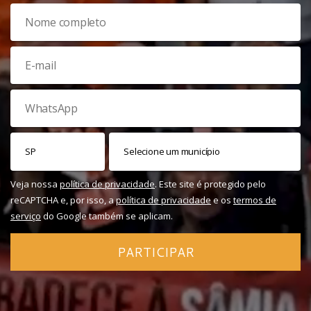
Veja nossa
política de privacidade
. Este site é protegido pelo
reCAPTCHA e, por isso, a
política de privacidade
e os
termos de
serviço
do Google também se aplicam.
PARTICIPAR