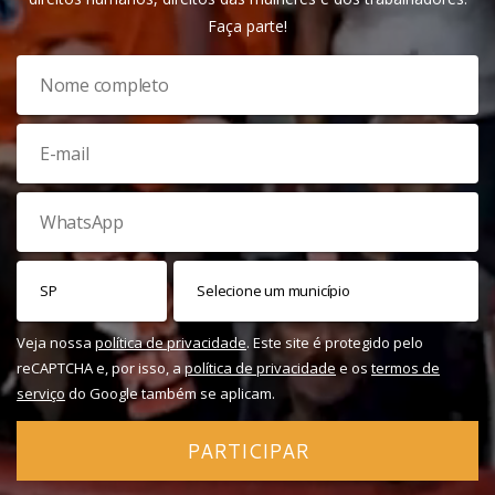
Faça parte!
Veja nossa
política de privacidade
. Este site é protegido pelo
reCAPTCHA e, por isso, a
política de privacidade
e os
termos de
serviço
do Google também se aplicam.
PARTICIPAR