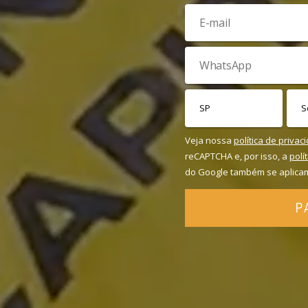
Veja nossa
política de privac
reCAPTCHA e, por isso, a
polí
do Google também se aplica
P