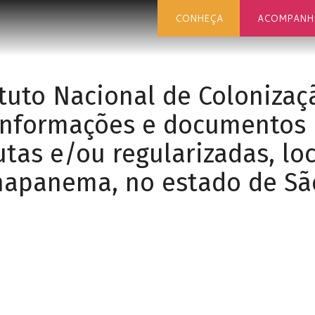
CONHEÇA
ACOMPANH
ituto Nacional de Coloniza
) informações e documentos
utas e/ou regularizadas, lo
napanema, no estado de Sã