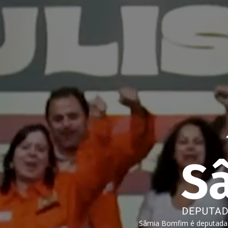
Sâmia Bomfim é deputada f