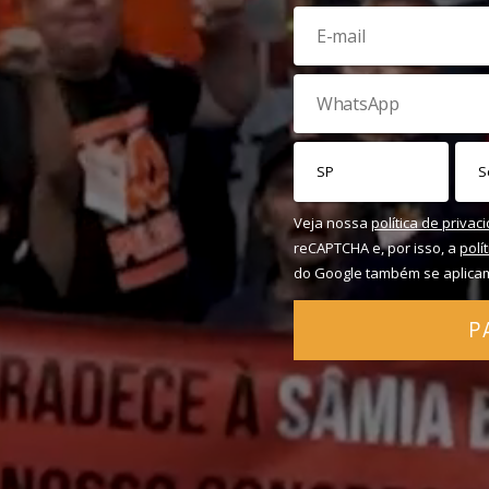
Veja nossa
política de privac
reCAPTCHA e, por isso, a
polí
do Google também se aplica
P