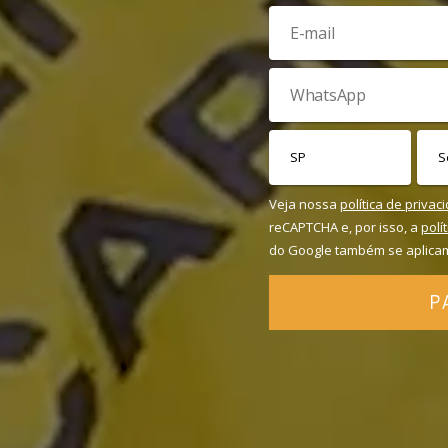
Veja nossa
política de privac
reCAPTCHA e, por isso, a
polí
do Google também se aplica
P