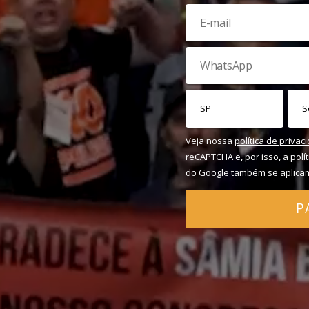
Veja nossa
política de privac
reCAPTCHA e, por isso, a
polí
do Google também se aplica
P