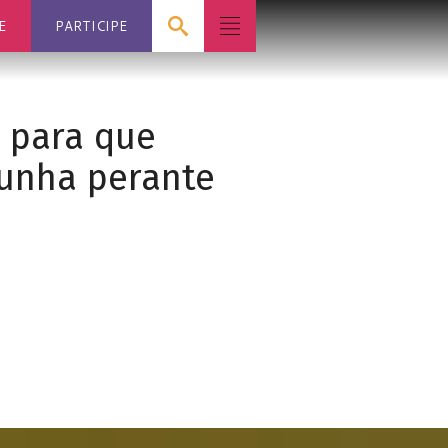
E
PARTICIPE
n para que
unha perante