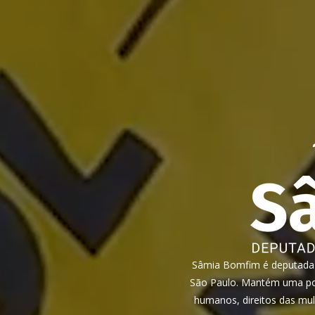
Sâmia Bomfim é deputada f
São Paulo. Mantém uma pos
humanos, direitos das mul