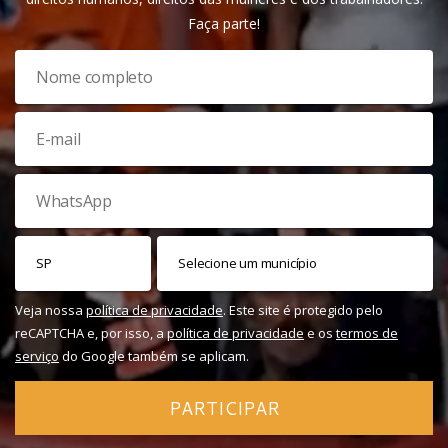
Faça parte!
Veja nossa
política de privacidade
. Este site é protegido pelo
reCAPTCHA e, por isso, a
política de privacidade
e os
termos de
serviço
do Google também se aplicam.
PARTICIPAR