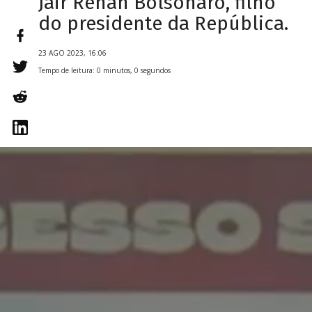
Jair Renan Bolsonaro, filho
do presidente da República.
23 AGO 2023, 16:06
Tempo de leitura: 0 minutos, 0 segundos