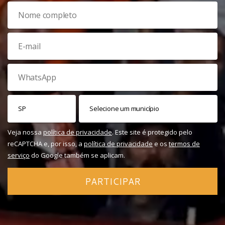
Veja nossa
política de privacidade
. Este site é protegido pelo
reCAPTCHA e, por isso, a
política de privacidade
e os
termos de
serviço
do Google também se aplicam.
PARTICIPAR