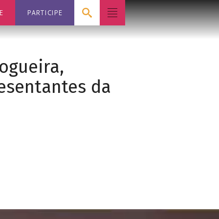
E
PARTICIPE
Nogueira,
resentantes da