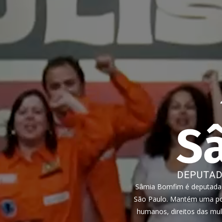
Sâmia Bomfim é deputada f
São Paulo. Mantém uma pos
humanos, direitos das mul