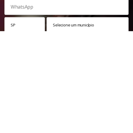
Veja nossa
política de privacidade
. Este site é protegido pelo
reCAPTCHA e, por isso, a
política de privacidade
e os
termos de
serviço
do Google também se aplicam.
PARTICIPAR