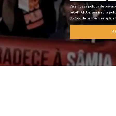
Veja nossa
política de privac
reCAPTCHA e, por isso, a
polí
do Google também se aplica
P